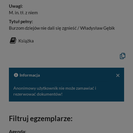
Uwagi:
M. in. tł. z niem
Tytuł pełny:
Burzom dziejów nie dali się zgnieść / Władysław Gębik
Książka
Kopiuj
opis
formaln
do
schowk
×
Informacja
Anonimowy użytkownik nie może zamawiać i
rezerwować dokumentów!
Filtruj egzemplarze:
Agenda: