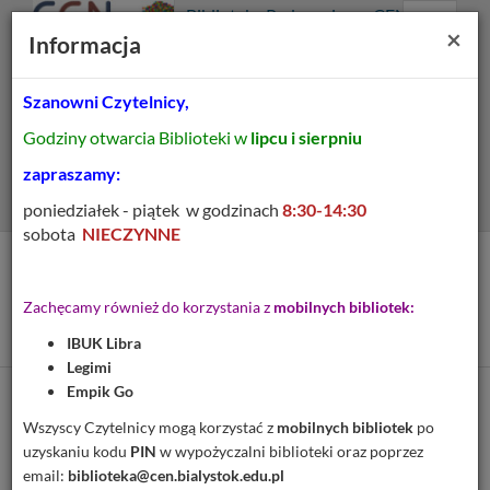
Prolib
Biblioteka Pedagogiczna CEN
Integro
Menu
Wyszukiwarka
Treść
Za
×
Białystok
Informacja
-
Menu
główne
główna
strona
główna
Szanowni Czytelnicy,
Wszystkie pola
Godziny otwarcia Biblioteki w
lipcu i sierpniu
Rozszerzone
zapraszamy:
poniedziałek - piątek w godzinach
8:30-14:30
sobota
NIECZYNNE
Tytuł pozycji:
Burzom dziejów nie dali się
Zachęcamy również do korzystania z
mobilnych bibliotek:
zgnieść
IBUK Libra
Legimi
Empik Go
Cytuj
Wszyscy Czytelnicy mogą korzystać z
mobilnych bibliotek
po
uzyskaniu kodu
PIN
w wypożyczalni biblioteki oraz poprzez
Dodaj na Twoją półkę
email:
biblioteka@cen.bialystok.edu.pl