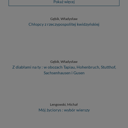
Pokaż więcej
Gębik, Władysław
Chłopcy z rzeczypospolitej kwidzyńskiej
Gębik, Władysław
Z diabłami na ty : w obozach Tapiau, Hohenbruch, Stutthof,
Sachsenhausen i Gusen
Lengowski, Michał
Mój życiorys : wybór wierszy