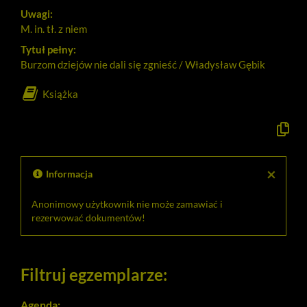
Uwagi:
M. in. tł. z niem
Tytuł pełny:
Burzom dziejów nie dali się zgnieść / Władysław Gębik
Książka
Kopiuj
opis
formaln
do
schowk
×
Informacja
Anonimowy użytkownik nie może zamawiać i
rezerwować dokumentów!
Filtruj egzemplarze:
Agenda: