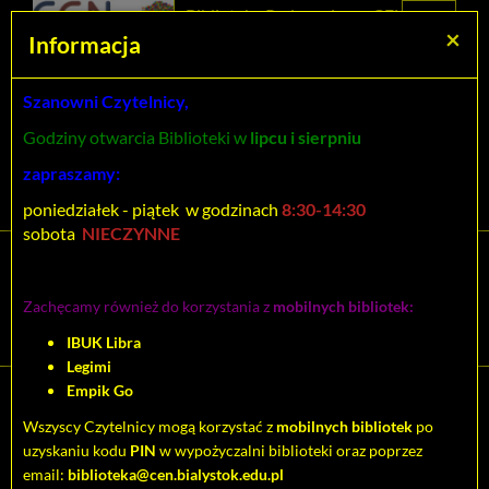
Prolib
Biblioteka Pedagogiczna CEN
Integro
Menu
Wyszukiwarka
Treść
Za
×
Białystok
Informacja
-
Menu
główne
główna
strona
główna
Szanowni Czytelnicy,
Wszystkie pola
Godziny otwarcia Biblioteki w
lipcu i sierpniu
Rozszerzone
zapraszamy:
poniedziałek - piątek w godzinach
8:30-14:30
sobota
NIECZYNNE
Tytuł pozycji:
Burzom dziejów nie dali się
Zachęcamy również do korzystania z
mobilnych bibliotek:
zgnieść
IBUK Libra
Legimi
Empik Go
Cytuj
Wszyscy Czytelnicy mogą korzystać z
mobilnych bibliotek
po
uzyskaniu kodu
PIN
w wypożyczalni biblioteki oraz poprzez
Dodaj na Twoją półkę
email:
biblioteka@cen.bialystok.edu.pl