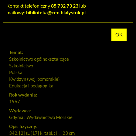
Kontakt telefoniczny
Szczegóły
85 732 73 23
lub
MARC 21
mailowy:
biblioteka@cen.bialystok.pl
Tytuł:
Burzom dziejów nie dali się zgnieść
Autorzy:
Gębik, Władysław (1900-1986)
Temat:
Szkolnictwo ogólnokształcące
Szkolnictwo
Polska
Kwidzyn (woj. pomorskie)
Edukacja i pedagogika
Rok wydania:
1967
Wydawca:
Gdynia : Wydawnictwo Morskie
Opis fizyczny:
342, [2] s., [17] k. tabl. : il. ; 23 cm