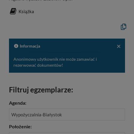
Książka
Kopiuj
opis
formaln
do
schowk
×
Informacja
Anonimowy użytkownik nie może zamawiać i
rezerwować dokumentów!
Filtruj egzemplarze:
Agenda:
Wypożyczalnia-Białystok
Położenie: