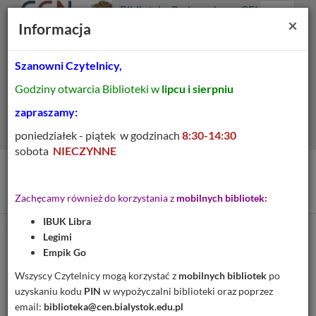
Prolib
Biblioteka Pedagogiczna CEN
Integro
Menu
Wyszukiwarka
Treść
Za
×
Białystok
Informacja
-
Menu
główne
główna
strona
główna
Szanowni Czytelnicy,
Wszystkie pola
Godziny otwarcia Biblioteki w
lipcu i sierpniu
Rozszerzone
zapraszamy:
poniedziałek - piątek w godzinach
8:30-14:30
sobota
NIECZYNNE
Tytuł pozycji:
Algebra wyższa
Zachęcamy również do korzystania z
mobilnych bibliotek:
IBUK Libra
Legimi
Cytuj
Empik Go
Dodaj na Twoją półkę
Wszyscy Czytelnicy mogą korzystać z
mobilnych bibliotek
po
uzyskaniu kodu
PIN
w wypożyczalni biblioteki oraz poprzez
Szczegóły
MARC 21
email:
biblioteka@cen.bialystok.edu.pl