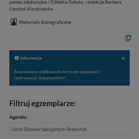
pomoc edukacyjna / Elżbieta Gubała ; redakcja Barbara
Linsztet-Kuczkowska
Materiały ikonograficzne
Kopiuj
opis
formaln
do
schowk
×
Informacja
Anonimowy użytkownik nie może zamawiać i
rezerwować dokumentów!
Filtruj egzemplarze:
Agenda:
Dział Zbiorów Specjalnych-Białystok