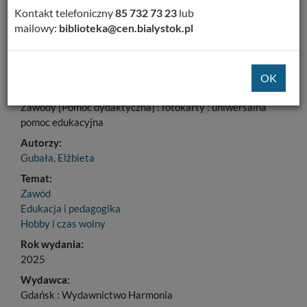
Kontakt telefoniczny
85 732 73 23
lub
Dodaj na Twoją półkę
mailowy:
biblioteka@cen.bialystok.pl
Szczegóły
MARC 21
Tytuł:
Zawody [Pomoc dydaktyczna] : fotokarty : uniwersalna
pomoc edukacyjna
Autorzy:
Gubała, Elżbieta
Temat:
Zawód
Edukacja i pedagogika
Hobby i czas wolny
Rok wydania:
2025
Wydawca:
Gdańsk : Wydawnictwo Harmonia