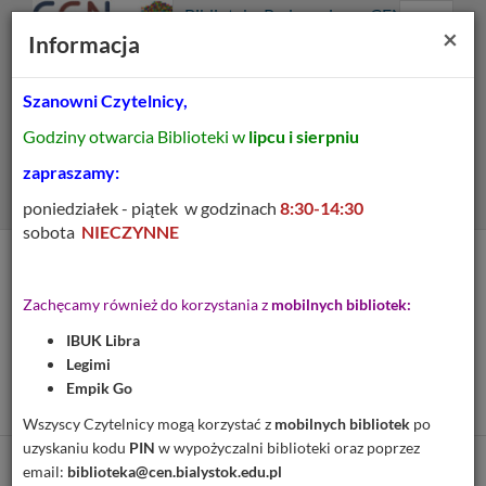
Prolib
Biblioteka Pedagogiczna CEN
Integro
Menu
Wyszukiwarka
Treść
Za
×
Białystok
Informacja
-
Menu
główne
główna
strona
główna
Szanowni Czytelnicy,
Wszystkie pola
Godziny otwarcia Biblioteki w
lipcu i sierpniu
Rozszerzone
zapraszamy:
poniedziałek - piątek w godzinach
8:30-14:30
sobota
NIECZYNNE
Tytuł pozycji:
Zawody [Pomoc
Zachęcamy również do korzystania z
mobilnych bibliotek:
dydaktyczna] : fotokarty :
IBUK Libra
uniwersalna pomoc
Legimi
edukacyjna
Empik Go
Wszyscy Czytelnicy mogą korzystać z
mobilnych bibliotek
po
uzyskaniu kodu
PIN
w wypożyczalni biblioteki oraz poprzez
email:
biblioteka@cen.bialystok.edu.pl
Cytuj