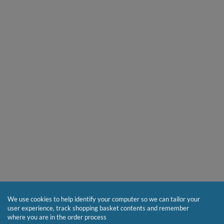
We use cookies to help identify your computer so we can tailor your
user experience, track shopping basket contents and remember
where you are in the order process