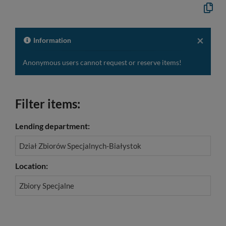
Copy
the
formal
descrip
to
×
Information
the
clipboa
Anonymous users cannot request or reserve items!
Filter items:
Lending department:
Dział Zbiorów Specjalnych-Białystok
Location:
Zbiory Specjalne