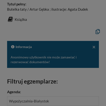
Tytuł pełny:
Butelka taty / Artur Gębka ; ilustracje: Agata Dudek
Książka
Kopiuj
opis
formaln
do
schowk
×
Informacja
Anonimowy użytkownik nie może zamawiać i
rezerwować dokumentów!
Filtruj egzemplarze:
Agenda:
Wypożyczalnia-Białystok