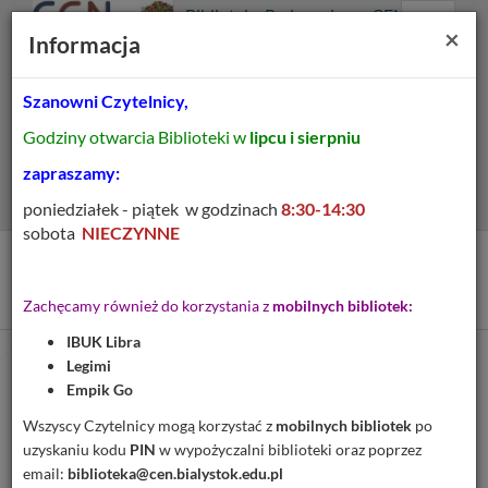
Prolib
Biblioteka Pedagogiczna CEN
Integro
Menu
Wyszukiwarka
Treść
Za
×
Białystok
Informacja
-
Menu
główne
główna
strona
główna
Szanowni Czytelnicy,
Wszystkie pola
Godziny otwarcia Biblioteki w
lipcu i sierpniu
Rozszerzone
zapraszamy:
poniedziałek - piątek w godzinach
8:30-14:30
sobota
NIECZYNNE
Tytuł pozycji:
Butelka taty
Zachęcamy również do korzystania z
mobilnych bibliotek:
IBUK Libra
Legimi
Cytuj
Empik Go
Dodaj na Twoją półkę
Wszyscy Czytelnicy mogą korzystać z
mobilnych bibliotek
po
uzyskaniu kodu
PIN
w wypożyczalni biblioteki oraz poprzez
Szczegóły
MARC 21
email:
biblioteka@cen.bialystok.edu.pl