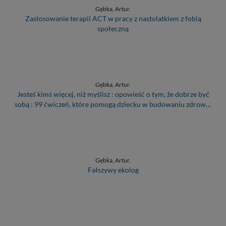
Gębka, Artur.
Zastosowanie terapii ACT w pracy z nastolatkiem z fobią
społeczną
Gębka, Artur.
Jesteś kimś więcej, niż myślisz : opowieść o tym, że dobrze być
sobą : 99 ćwiczeń, które pomogą dziecku w budowaniu zdrowej
samooceny i pewności siebie
Gębka, Artur.
Fałszywy ekolog