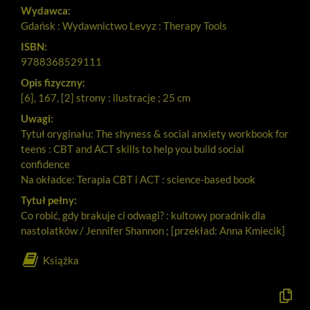
Wydawca:
Gdańsk : Wydawnictwo Levyz : Therapy Tools
ISBN:
9788368529111
Opis fizyczny:
[6], 167, [2] strony : ilustracje ; 25 cm
Uwagi:
Tytuł oryginału: The shyness & social anxiety workbook for
teens : CBT and ACT skills to help you build social
confidence
Na okładce: Terapia CBT i ACT : science-based book
Tytuł pełny:
Co robić, gdy brakuje ci odwagi? : kultowy poradnik dla
nastolatków / Jennifer Shannon ; [przekład: Anna Kmiecik]
Książka
Kopiuj