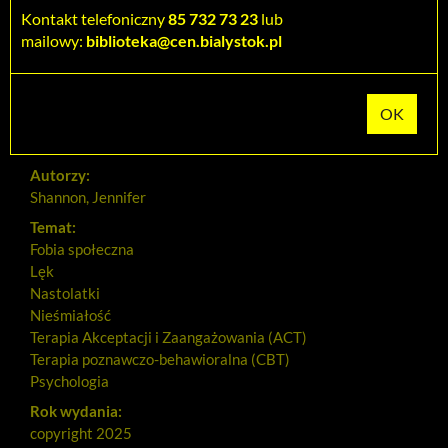
Dodaj na Twoją półkę
Kontakt telefoniczny
85 732 73 23
lub
mailowy:
biblioteka@cen.bialystok.pl
Szczegóły
MARC 21
Tytuł:
Co robić, gdy brakuje ci odwagi? : kultowy poradnik dla
nastolatków
Autorzy:
Shannon, Jennifer
Temat:
Fobia społeczna
Lęk
Nastolatki
Nieśmiałość
Terapia Akceptacji i Zaangażowania (ACT)
Terapia poznawczo-behawioralna (CBT)
Psychologia
Rok wydania:
copyright 2025