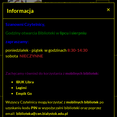
Prolib
Biblioteka Pedagogiczna CEN
Integro
Menu
Wyszukiwarka
Treść
Za
×
Białystok
Informacja
-
Menu
główne
główna
strona
główna
Szanowni Czytelnicy,
Wszystkie pola
Godziny otwarcia Biblioteki w
lipcu i sierpniu
Rozszerzone
zapraszamy:
poniedziałek - piątek w godzinach
8:30-14:30
sobota
NIECZYNNE
Tytuł pozycji:
Co robić, gdy brakuje ci
Zachęcamy również do korzystania z
mobilnych bibliotek:
odwagi? : kultowy
IBUK Libra
poradnik dla nastolatków
Legimi
Empik Go
Wszyscy Czytelnicy mogą korzystać z
mobilnych bibliotek
po
Cytuj
uzyskaniu kodu
PIN
w wypożyczalni biblioteki oraz poprzez
email:
biblioteka@cen.bialystok.edu.pl