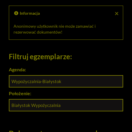
opis
formaln
do
schowk
×
Informacja
Anonimowy użytkownik nie może zamawiać i
rezerwować dokumentów!
Filtruj egzemplarze:
Agenda:
Wypożyczalnia-Białystok
Położenie:
Białystok Wypożyczalnia