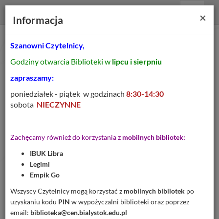
Prolib
Biblioteka Pedagogiczna CEN Białystok
Menu
Wyszukiwarka
Za
×
Integro
Informacja
Menu
główne
-
strona
główna
BIBLIOTEKA
Szanowni Czytelnicy,
Godziny otwarcia Biblioteki w
lipcu i sierpniu
PEDAGOGICZNA CEN BIAŁYSTOK
zapraszamy:
poniedziałek - piątek w godzinach
8:30-14:30
sobota
NIECZYNNE
Katalog biblioteki
Egzemplarz
Zachęcamy również do korzystania z
mobilnych bibliotek:
IBUK Libra
Legimi
Empik Go
Wszyscy Czytelnicy mogą korzystać z
mobilnych bibliotek
po
uzyskaniu kodu
PIN
w wypożyczalni biblioteki oraz poprzez
email:
biblioteka@cen.bialystok.edu.pl